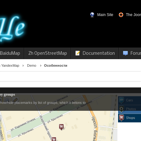
Main Site
The Joom
 BaiduMap
Zh OpenStreetMap
Documentation
Foru
h YandexMap
Demo
Особенности
y groups
how/hide placemarks by list of groups, which it belons to