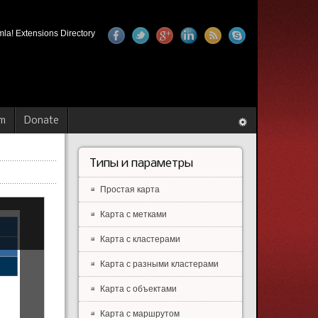
la! Extensions Directory
m
Donate
Типы и параметры
Простая карта
Карта с метками
Карта с кластерами
Карта с разными кластерами
Карта с объектами
Карта с маршрутом