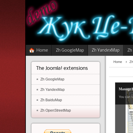
Home
Zh GoogleMap
Zh YandexMap
Zh
Home
Z
The Joomla! extensions
Zh GoogleMap
Manage b
Zh YandexMap
You can s
Zh BaiduMap
Zh OpenStreetMap